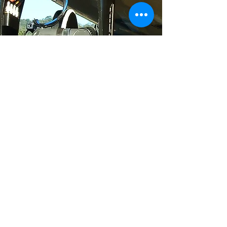
Eixos de Rotação:
PAN: 240º
TILT: 200º