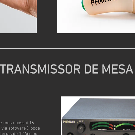
TRANSMISSOR DE MESA
e mesa possui 16
 via software ); pode
terias de 12 Vcc ou