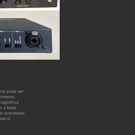
ema pode ser
imento,
magnética
om a base
do acendedor
óprio.