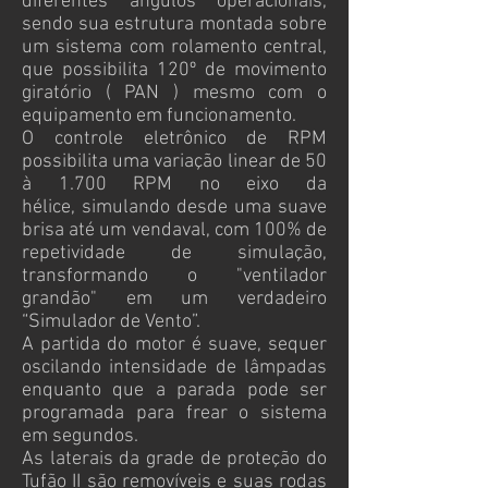
diferentes ângulos operacionais,
sendo sua estrutura montada sobre
um sistema com rolamento central,
que possibilita 120º de movimento
giratório ( PAN ) mesmo com o
equipamento em funcionamento.
O controle eletrônico de RPM
possibilita uma variação linear de 50
à 1.700 RPM no eixo da
hélice, simulando desde uma suave
brisa até um vendaval, com 100% de
repetividade de simulação,
transformando o "ventilador
grandão" em um verdadeiro
“Simulador de Vento”.
A partida do motor é suave, sequer
oscilando intensidade de lâmpadas
enquanto que a parada pode ser
programada para frear o sistema
em segundos.
As laterais da grade de proteção do
Tufão II são removíveis e suas rodas