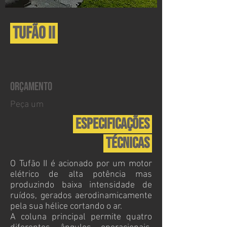
TUFÃO II
ORÇAMENTO
Peça um
Especificações
Técnicas
O Tufão II é acionado por um motor
elétrico de alta potência mas
produzindo baixa intensidade de
ruídos, gerados aerodinamicamente
pela sua hélice cortando o ar.
A coluna principal permite quatro